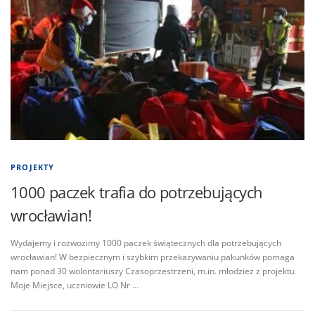
PROJEKTY
1000 paczek trafia do potrzebujących
wrocławian!
Wydajemy i rozwozimy 1000 paczek świątecznych dla potrzebujących
wrocławian! W bezpiecznym i szybkim przekazywaniu pakunków pomaga
nam ponad 30 wolontariuszy Czasoprzestrzeni, m.in. młodzież z projektu
Moje Miejsce, uczniowie LO Nr …