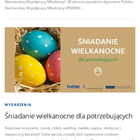
Niemieckiej Współpracy Młodzieży”. W okresie pandemii dążeniem Polsko-
Niemieckiej Współpracy Młodzieży (PNWM) …
WYDARZENIA
Śniadanie wielkanocne dla potrzebujących
Kolorowe kraszanki, żurek, chleb, wędliny, ćwikła, owoce, słodycze i
świąteczny baranek! Takie paczki zostały dziś zawiezione osobom