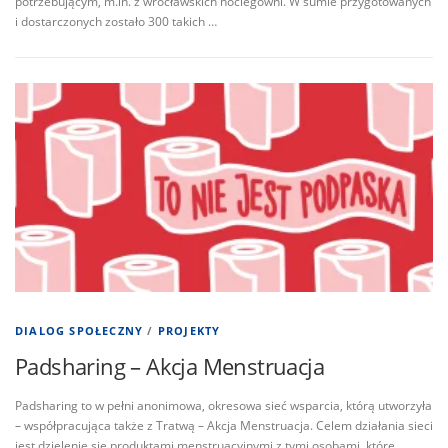
potrzebującym, m.in. z wrocławskich noclegowni. W sumie przygotowanych
i dostarczonych zostało 300 takich …
DIALOG SPOŁECZNY
/
PROJEKTY
Padsharing – Akcja Menstruacja
Padsharing to w pełni anonimowa, okresowa sieć wsparcia, którą utworzyła
– współpracująca także z Tratwą – Akcja Menstruacja. Celem działania sieci
jest dzielenie się produktami menstruacyjnymi z tymi osobami, które …