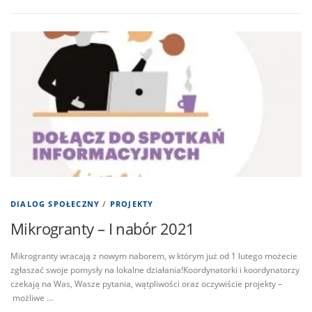
DIALOG SPOŁECZNY
/
PROJEKTY
Mikrogranty – I nabór 2021
Mikrogranty wracają z nowym naborem, w którym już od 1 lutego możecie
zgłaszać swoje pomysły na lokalne działania!Koordynatorki i koordynatorzy
czekają na Was, Wasze pytania, wątpliwości oraz oczywiście projekty –
możliwe …