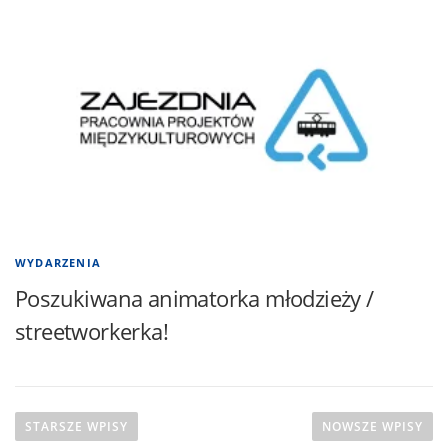
WYDARZENIA
Poszukiwana animatorka młodzieży /
streetworkerka!
N
a
STARSZE WPISY
NOWSZE WPISY