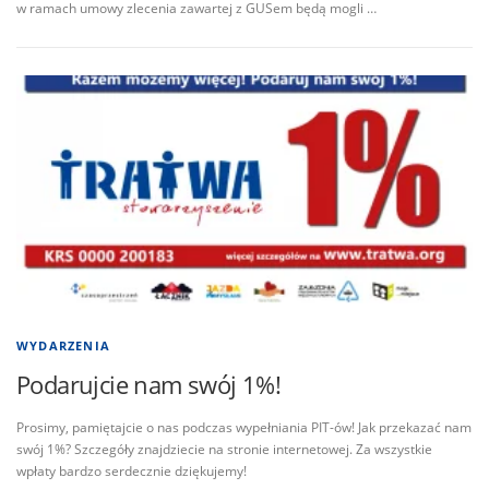
w ramach umowy zlecenia zawartej z GUSem będą mogli …
WYDARZENIA
Podarujcie nam swój 1%!
Prosimy, pamiętajcie o nas podczas wypełniania PIT-ów! Jak przekazać nam
swój 1%? Szczegóły znajdziecie na stronie internetowej. Za wszystkie
wpłaty bardzo serdecznie dziękujemy!