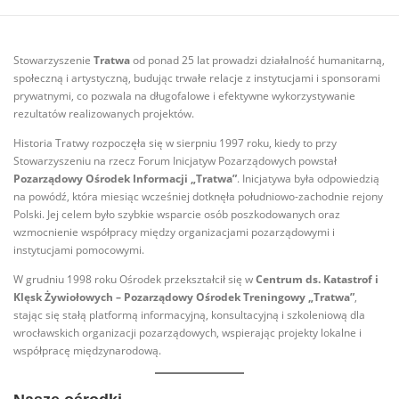
Stowarzyszenie
Tratwa
od ponad 25 lat prowadzi działalność humanitarną,
społeczną i artystyczną, budując trwałe relacje z instytucjami i sponsorami
prywatnymi, co pozwala na długofalowe i efektywne wykorzystywanie
rezultatów realizowanych projektów.
Historia Tratwy rozpoczęła się w sierpniu 1997 roku, kiedy to przy
Stowarzyszeniu na rzecz Forum Inicjatyw Pozarządowych powstał
Pozarządowy Ośrodek Informacji „Tratwa”
. Inicjatywa była odpowiedzią
na powódź, która miesiąc wcześniej dotknęła południowo-zachodnie rejony
Polski. Jej celem było szybkie wsparcie osób poszkodowanych oraz
wzmocnienie współpracy między organizacjami pozarządowymi i
instytucjami pomocowymi.
W grudniu 1998 roku Ośrodek przekształcił się w
Centrum ds. Katastrof i
Klęsk Żywiołowych – Pozarządowy Ośrodek Treningowy „Tratwa”
,
stając się stałą platformą informacyjną, konsultacyjną i szkoleniową dla
wrocławskich organizacji pozarządowych, wspierając projekty lokalne i
współpracę międzynarodową.