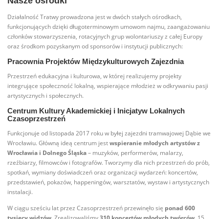
Nasze ośrodki
Działalność Tratwy prowadzona jest w dwóch stałych ośrodkach,
funkcjonujących dzięki długoterminowym umowom najmu, zaangażowaniu
członków stowarzyszenia, rotacyjnych grup wolontariuszy z całej Europy
oraz środkom pozyskanym od sponsorów i instytucji publicznych:
Pracownia Projektów Międzykulturowych Zajezdnia
Przestrzeń edukacyjna i kulturowa, w której realizujemy projekty
integrujące społeczność lokalną, wspierające młodzież w odkrywaniu pasji
artystycznych i społecznych.
Centrum Kultury Akademickiej i Inicjatyw Lokalnych
Czasoprzestrzeń
Funkcjonuje od listopada 2017 roku w byłej zajezdni tramwajowej Dąbie we
Wrocławiu. Główną ideą centrum jest
wspieranie młodych artystów z
Wrocławia i Dolnego Śląska
– muzyków, performerów, malarzy,
rzeźbiarzy, filmowców i fotografów. Tworzymy dla nich przestrzeń do prób,
spotkań, wymiany doświadczeń oraz organizacji wydarzeń: koncertów,
przedstawień, pokazów, happeningów, warsztatów, wystaw i artystycznych
instalacji.
W ciągu sześciu lat przez Czasoprzestrzeń przewinęło się
ponad 600
tysięcy widzów
. Zrealizowaliśmy
310 koncertów młodych twórców
, 15