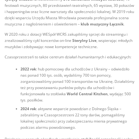
festiwali muzycznych, 80 przedstawień teatralnych, 65 wystaw, 30 pokazów
i happeningów oraz liczne warsztaty dla społeczności lokalnej. W 2019 roku
dzięki wsparciu Urzędu Miasta Wrocławia powstała profesjonalna scena
muzyczna z nagłośnieniem i oświetleniem –
klub muzyczny Łącznik
.
W 2020 roku z dotacji WESpół WCRS zakupiliśmy sprzęt do streamingu i
zrealizowaliśmy cykl koncertów on-line
Sterylny Live
, wspierając młodych
muzyków i zdobywając nowe kompetencje techniczne.
Czasoprzestrzeń to także centrum działań humanitarnych i edukacyjnych:
2022 rok
: hub pomocowy dla uchodźców z Ukrainy – odwiedziło
nas ponad 100 tys. osób, wydaliśmy 700 ton pomocy,
zorganizowaliśmy ponad 100 transportów na Ukrainę. Działaliśmy
też przy powstawaniu punktów pobytu dla uchodźców i
funkcjonowała tu stołówka
World Central Kitchen
, wydając 500
tys. posiłków.
2024 rok
: aktywne wsparcie powodzian z Dolnego Śląska –
zebraliśmy w Czasoprzestrzeni 22 tony darów, pomagaliśmy
lokalnej społeczności przy zabezpieczaniu mienia prywatnego
podczas alarmu powodziowego.