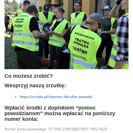
Co możesz zrobić?
Wesprzyj naszą zrzutkę:
https://zrzutka.pl/z/pomoc-dla-ofiar-powodzi
Wpłacić środki z dopiskiem “pomoc
powodzianom” można wpłacać na poniższy
numer konta:
Numer konta bankowego: 72 1090 2398 0000 0001 1802 0029