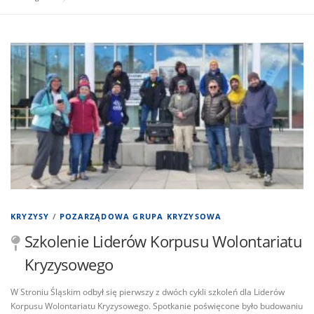
A
k
t
u
a
l
n
KRYZYSY
/
POZARZĄDOWA GRUPA KRYZYSOWA
o
Szkolenie Liderów Korpusu Wolontariatu
ś
Kryzysowego
c
W Stroniu Śląskim odbył się pierwszy z dwóch cykli szkoleń dla Liderów
Korpusu Wolontariatu Kryzysowego. Spotkanie poświęcone było budowaniu