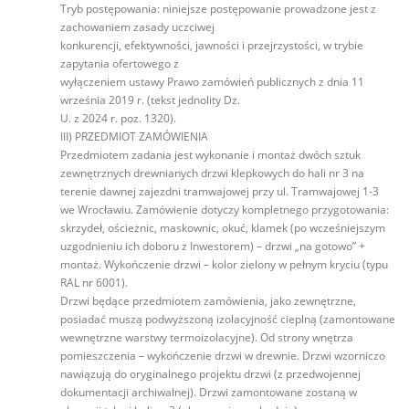
Tryb postępowania: niniejsze postępowanie prowadzone jest z
zachowaniem zasady uczciwej
konkurencji, efektywności, jawności i przejrzystości, w trybie
zapytania ofertowego z
wyłączeniem ustawy Prawo zamówień publicznych z dnia 11
września 2019 r. (tekst jednolity Dz.
U. z 2024 r. poz. 1320).
III) PRZEDMIOT ZAMÓWIENIA
Przedmiotem zadania jest wykonanie i montaż dwóch sztuk
zewnętrznych drewnianych drzwi klepkowych do hali nr 3 na
terenie dawnej zajezdni tramwajowej przy ul. Tramwajowej 1-3
we Wrocławiu. Zamówienie dotyczy kompletnego przygotowania:
skrzydeł, ościeżnic, maskownic, okuć, klamek (po wcześniejszym
uzgodnieniu ich doboru z Inwestorem) – drzwi „na gotowo” +
montaż. Wykończenie drzwi – kolor zielony w pełnym kryciu (typu
RAL nr 6001).
Drzwi będące przedmiotem zamówienia, jako zewnętrzne,
posiadać muszą podwyższoną izolacyjność cieplną (zamontowane
wewnętrzne warstwy termoizolacyjne). Od strony wnętrza
pomieszczenia – wykończenie drzwi w drewnie. Drzwi wzorniczo
nawiązują do oryginalnego projektu drzwi (z przedwojennej
dokumentacji archiwalnej). Drzwi zamontowane zostaną w