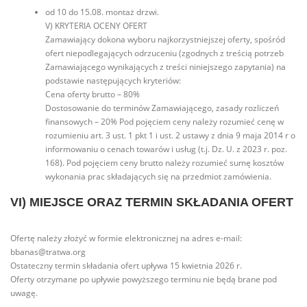
od 10 do 15.08. montaż drzwi.
V) KRYTERIA OCENY OFERT
Zamawiający dokona wyboru najkorzystniejszej oferty, spośród
ofert niepodlegających odrzuceniu (zgodnych z treścią potrzeb
Zamawiającego wynikających z treści niniejszego zapytania) na
podstawie następujących kryteriów:
Cena oferty brutto – 80%
Dostosowanie do terminów Zamawiającego, zasady rozliczeń
finansowych – 20% Pod pojęciem ceny należy rozumieć cenę w
rozumieniu art. 3 ust. 1 pkt 1 i ust. 2 ustawy z dnia 9 maja 2014 r o
informowaniu o cenach towarów i usług (t.j. Dz. U. z 2023 r. poz.
168). Pod pojęciem ceny brutto należy rozumieć sumę kosztów
wykonania prac składających się na przedmiot zamówienia.
VI) MIEJSCE ORAZ TERMIN SKŁADANIA OFERT
Ofertę należy złożyć w formie elektronicznej na adres e-mail:
bbanas@tratwa.org
Ostateczny termin składania ofert upływa 15 kwietnia 2026 r.
Oferty otrzymane po upływie powyższego terminu nie będą brane pod
uwagę.