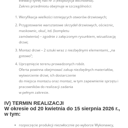
elewacji tylnej hali nr 3 (ekspozycja wschodnia).
Zakres przedmiotu obejmuje w szczególności:
Weryfikacja wielkości istniejących otworów drzwiowych;
Przygotowanie warsztatowe skrzydeł drzwiowych, ościeżnic,
maskownic, okuć, itd. (kompletu
zamówienia) – zgodnie z załączonym rysunkiem, wizualizacją
drzwi;
Montaż drzwi – 2 sztuki wraz z niezbędnymi elementami, „na
gotowo”;
Uprzątnięcie terenu prowadzonych robót.
Oferta powinna obejmować zakup niezbędnych materiałów,
wytworzenie drzwi, ich dostarczenie
do miejsca montażu oraz montaż, w tym zapewnienie sprzętu i
pracowników do realizacji zadania
w pełnym zakresie.
IV) TERMIN REALIZACJI
W okresie od 20 kwietnia do 15 sierpnia 2026 r.,
w tym:
rozpoczęcie produkcji niezwłocznie po wyborze Wykonawcy,