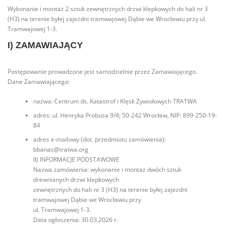
Wykonanie i montaż 2 sztuk zewnętrznych drzwi klepkowych do hali nr 3
(H3) na terenie byłej zajezdni tramwajowej Dąbie we Wrocławiu przy ul.
Tramwajowej 1-3.
I) ZAMAWIAJĄCY
Postępowanie prowadzone jest samodzielnie przez Zamawiającego.
Dane Zamawiającego:
nazwa: Centrum ds. Katastrof i Klęsk Żywiołowych TRATWA
adres: ul. Henryka Probusa 9/4; 50-242 Wrocław, NIP: 899-250-19-
84
adres e-mailowy (dot. przedmiotu zamówienia):
bbanas@tratwa.org
II) INFORMACJE PODSTAWOWE
Nazwa zamówienia: wykonanie i montaż dwóch sztuk
drewnianych drzwi klepkowych
zewnętrznych do hali nr 3 (H3) na terenie byłej zajezdni
tramwajowej Dąbie we Wrocławiu przy
ul. Tramwajowej 1-3.
Data ogłoszenia: 30.03.2026 r.