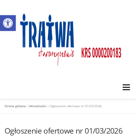
Przejdź
do
Otwórz pasek narzędzi
treści
Menu
Strona główna
»
Aktualności
»
Ogłoszenie ofertowe nr 01/03/2026
O NAS
DZIAŁALNOŚĆ
PARTNERZY
Ogłoszenie ofertowe nr 01/03/2026
AKTUALNOŚCI
KONTAKT