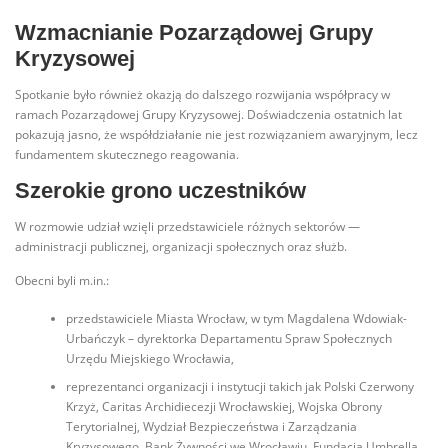
Wzmacnianie Pozarządowej Grupy
Kryzysowej
Spotkanie było również okazją do dalszego rozwijania współpracy w
ramach Pozarządowej Grupy Kryzysowej. Doświadczenia ostatnich lat
pokazują jasno, że współdziałanie nie jest rozwiązaniem awaryjnym, lecz
fundamentem skutecznego reagowania.
Szerokie grono uczestników
W rozmowie udział wzięli przedstawiciele różnych sektorów —
administracji publicznej, organizacji społecznych oraz służb.
Obecni byli m.in.:
przedstawiciele Miasta Wrocław, w tym Magdalena Wdowiak-
Urbańczyk – dyrektorka Departamentu Spraw Społecznych
Urzędu Miejskiego Wrocławia,
reprezentanci organizacji i instytucji takich jak Polski Czerwony
Krzyż, Caritas Archidiecezji Wrocławskiej, Wojska Obrony
Terytorialnej, Wydział Bezpieczeństwa i Zarządzania
Kryzysowego, Bank Żywności we Wrocławiu, Fundacja Umbrella,