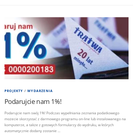
PROJEKTY
/
WYDARZENIA
Podarujcie nam 1%!
Podarujcie nam swój 1%! Podczas wypełniania zeznania podatkowego
możecie skorzystać z darmowego programu on-line lub instalowanego na
komputerze, a także z gotowych formularzy do wydruku, w których
automatycznie dodany zostanie …