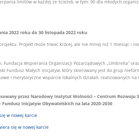
erpania limitów w każdej ze ścieżek, w tym: 90 dla młodych organi
pnia 2022 roku do 30 listopada 2022 roku
 projektu. Projekt może trwać krócej, ale nie mniej niż 1 miesiąc i
, Fundacja Wspierania Organizacji Pozarządowych „Umbrella” oraz 
ąski Fundusz Małych Inicjatyw, który skierowany jest do grup nie
sowe i merytoryczne wsparcie lokalnych działań, realizowanych na t
nansowany przez Narodowy Instytut Wolności – Centrum Rozwoju
undusz Inicjatyw Obywatelskich na lata 2020-2030
się w nowej karcie
iera się w nowej karcie