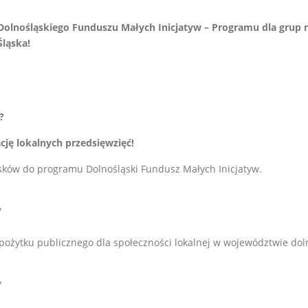
Dolnośląskiego Funduszu Małych Inicjatyw – Programu dla gru
ląska!
?
ację lokalnych przedsięwzięć!
osków do programu Dolnośląski Fundusz Małych Inicjatyw.
?
 pożytku publicznego dla społeczności lokalnej w województwie do
?