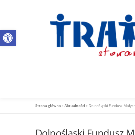
Przejdź
do
treści
Otwórz pasek narzędzi
Strona główna
»
Aktualności
»
Dolnośląski Fundusz Małych
Dolnośląski Fundusz Ma