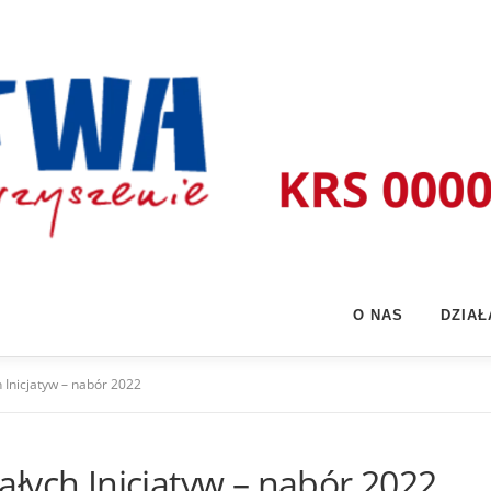
O NAS
DZIA
 Inicjatyw – nabór 2022
łych Inicjatyw – nabór 2022