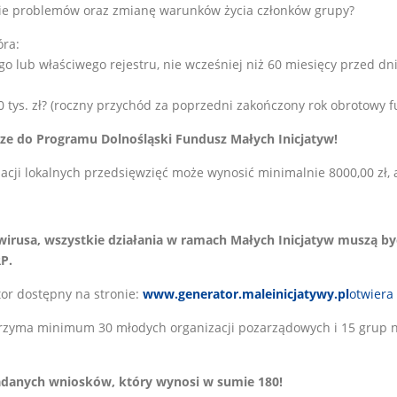
nie problemów oraz zmianę warunków życia członków grupy?
óra:
o lub właściwego rejestru, nie wcześniej niż 60 miesięcy przed dn
0 tys. zł? (roczny przychód za poprzedni zakończony rok obrotowy 
rze do Programu Dolnośląski Fundusz Małych Inicjatyw!
acji lokalnych przedsięwzięć może wynosić minimalnie 8000,00 zł, 
irusa, wszystkie działania w ramach Małych Inicjatyw muszą by
P.
or dostępny na stronie:
www.generator.maleinicjatywy.pl
otwiera
otrzyma minimum 30 młodych organizacji pozarządowych i 15 gru
adanych wniosków, który wynosi w sumie 180!