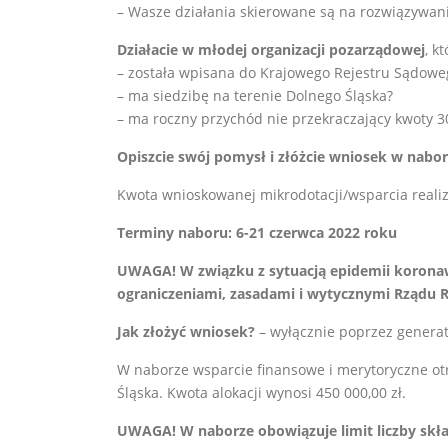
– Wasze działania skierowane są na rozwiązywa
Działacie w młodej organizacji pozarządowej
, kt
– została wpisana do Krajowego Rejestru Sądoweg
– ma siedzibę na terenie Dolnego Śląska?
– ma roczny przychód nie przekraczający kwoty 3
Opiszcie swój pomysł i złóżcie wniosek w nabo
Kwota wnioskowanej mikrodotacji/wsparcia realiz
Terminy naboru: 6-21 czerwca 2022 roku
UWAGA! W związku z sytuacją epidemii koronaw
ograniczeniami, zasadami i wytycznymi Rządu R
Jak złożyć wniosek?
– wyłącznie poprzez generat
W naborze wsparcie finansowe i merytoryczne 
Śląska. Kwota alokacji wynosi 450 000,00 zł.
UWAGA! W naborze obowiązuje limit liczby skł