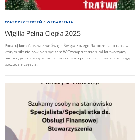
CZASOPRZESTRZEŃ
/
WYDARZENIA
Wigilia Pełna Ciepła 2025
Podaruj komuś prawdziwe Święta Święta Bożego Narodzenia to czas, w
którym nikt nie powinien być sam.W Czasoprzestrzeni od lat tworzymy
miejsce, gdzie osoby samotne, bezdomne i potrzebujące wsparcia mogą
poczuć się częścią …