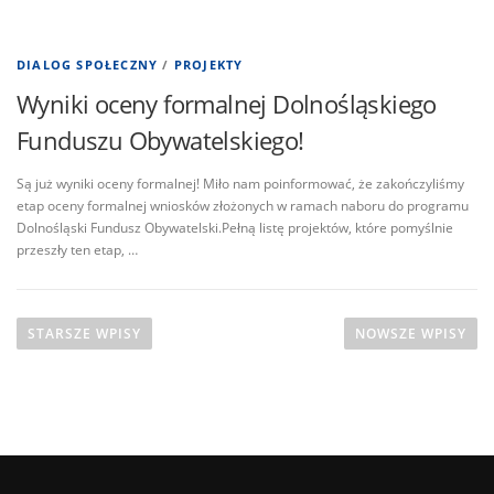
DIALOG SPOŁECZNY
/
PROJEKTY
Wyniki oceny formalnej Dolnośląskiego
Funduszu Obywatelskiego!
Są już wyniki oceny formalnej! Miło nam poinformować, że zakończyliśmy
etap oceny formalnej wniosków złożonych w ramach naboru do programu
Dolnośląski Fundusz Obywatelski.Pełną listę projektów, które pomyślnie
przeszły ten etap, …
N
a
STARSZE WPISY
NOWSZE WPISY
w
i
g
a
c