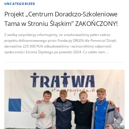
UNCATEGORIZED
Projekt „Centrum Doradczo-Szkoleniowe
Tama w Stroniu Śląskim” ZAKOŃCZONY!
Z wielką satysfakcją informujemy, że zrealizowaliśmy pełen zakres
projektu dofinansowanego przez Fundację ORLEN dla Pomorza! Dzięki
darowiźnie 225 000 PLN odbudowaliśmy i wzmocniliśmy odporność
społeczności Stronia Śląskiego po powodzi 2024. Co udało nam …