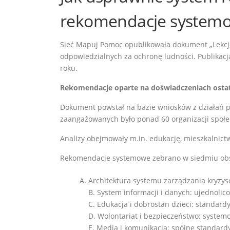
rekomendacje systemo
Sieć Mapuj Pomoc opublikowała dokument „Lekcje 
odpowiedzialnych za ochronę ludności. Publikacj
roku.
Rekomendacje oparte na doświadczeniach osta
Dokument powstał na bazie wniosków z działań 
zaangażowanych było ponad 60 organizacji społe
Analizy obejmowały m.in. edukację, mieszkalnictw
Rekomendacje systemowe zebrano w siedmiu obs
Architektura systemu zarządzania kryzyso
B. System informacji i danych: ujednoli
C. Edukacja i dobrostan dzieci: standard
D. Wolontariat i bezpieczeństwo: syste
E. Media i komunikacja: spójne standard