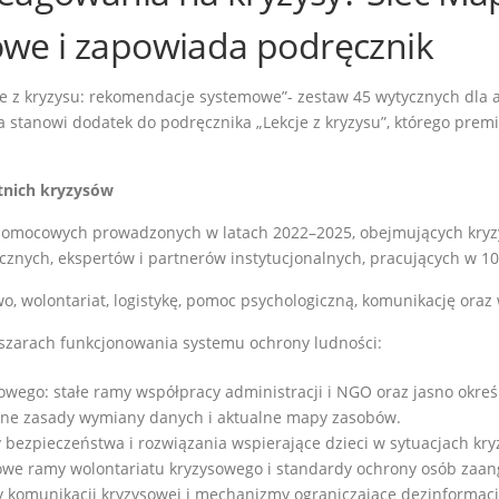
we i zapowiada podręcznik
z kryzysu: rekomendacje systemowe”- zestaw 45 wytycznych dla adm
a stanowi dodatek do podręcznika „Lekcje z kryzysu”, którego prem
tnich kryzysów
pomocowych prowadzonych w latach 2022–2025, obejmujących kryzy
cznych, ekspertów i partnerów instytucjonalnych, pracujących w 
o, wolontariat, logistykę, pomoc psychologiczną, komunikację oraz
zarach funkcjonowania systemu ochrony ludności:
wego: stałe ramy współpracy administracji i NGO oraz jasno określ
cone zasady wymiany danych i aktualne mapy zasobów.
y bezpieczeństwa i rozwiązania wspierające dzieci w sytuacjach kr
mowe ramy wolontariatu kryzysowego i standardy ochrony osób zaa
y komunikacji kryzysowej i mechanizmy ograniczające dezinformacj