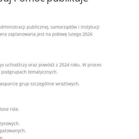
inistracji publicznej, samorządów i instytucji
iera zaplanowana jest na połowę lutego 2026
s uchodźczy oraz powódź z 2024 roku. W proces
10 podgrupach tematycznych.
 wsparcie grup szczególnie wrażliwych.
one role.
yzysowych.
ngażowanych.
ę.