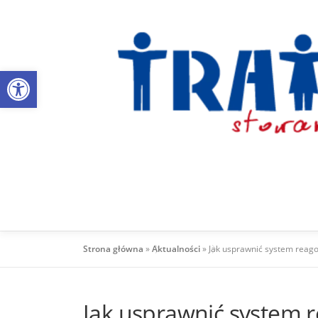
Przejdź
do
treści
Otwórz pasek narzędzi
Strona główna
»
Aktualności
»
Jak usprawnić system reag
Jak usprawnić system 