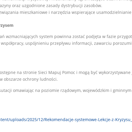
gazyny oraz uzgodnione zasady dystrybucji zasobów.
rozwiązania mieszkaniowe i narzędzia wspierające usamodzielniani
ryzysem
ziałań wzmacniających system powinna zostać podjęta w fazie przy
współpracy, uspójnieniu przepływu informacji, zawarciu porozum
dostępne na stronie Sieci Mapuj Pomoc i mogą być wykorzystywane 
w obszarze ochrony ludności.
utacji omawiając na poziomie rządowym, wojewódzkim i gminnym j
tent/uploads/2025/12/Rekomendacje-systemowe-Lekcje-z-Kryzysu_