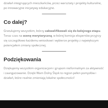
działań integrujących mieszkańców, przez warsztaty i projekty kulturalne,
po innowacyjne inicjatywy edukacyjne.
Co dalej?
Gratulujemy wszystkim, którzy
zakwalifikowali się do kolejnego etapu
.
Teraz czas na
ocenę merytoryczną
, w której komisja ekspertów przyjrzy
się szczegółowo każdemu wnioskowi i wybierze projekty z największym
potencjałem zmiany społecznej.
Podziękowania
Dziękujemy wszystkim organizacjom i grupom nieformalnym za aktywność
i zaangażowanie. Dzięki Wam Dolny Śląsk to region pełen pomysłów i
działań, które realnie zmieniają lokalne społeczności!