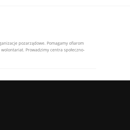
 organizacje pozarządowe. Pomagamy ofiarom
 wolontariat. Prowadzimy centra społeczno-