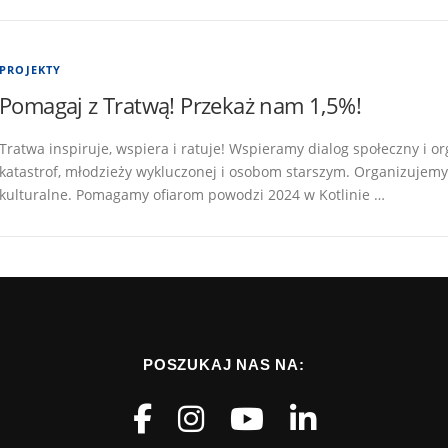
PROJEKTY
Pomagaj z Tratwą! Przekaż nam 1,5%!
Tratwa inspiruje, wspiera i ratuje! Wspieramy dialog społeczny i
katastrof, młodzieży wykluczonej i osobom starszym. Organizujemy
kulturalne. Pomagamy ofiarom powodzi 2024 w Kotlinie …
POSZUKAJ NAS NA: