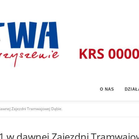
O NAS
DZIA
dawnej Zajezdni Tramwajowej Dąbie.
1 w dawnej Zajezdni Tramwajow