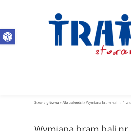
Przejdź
do
treści
Otwórz pasek narzędzi
Strona główna
»
Aktualności
»
Wymiana bram hali nr 1 w 
Wymiana bram hali nr 