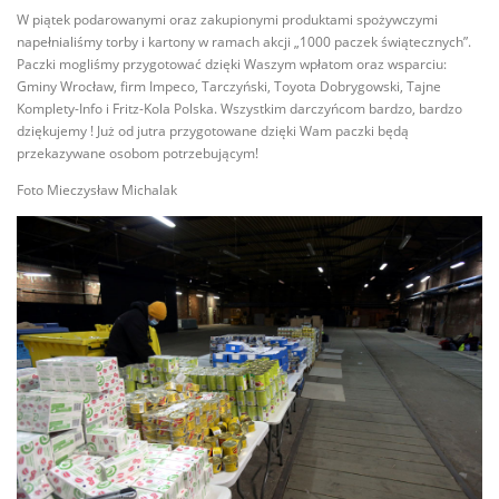
W piątek podarowanymi oraz zakupionymi produktami spożywczymi
napełnialiśmy torby i kartony w ramach akcji „1000 paczek świątecznych”.
Paczki mogliśmy przygotować dzięki Waszym wpłatom oraz wsparciu:
Gminy Wrocław, firm Impeco, Tarczyński, Toyota Dobrygowski, Tajne
Komplety-Info i Fritz-Kola Polska. Wszystkim darczyńcom bardzo, bardzo
dziękujemy ! Już od jutra przygotowane dzięki Wam paczki będą
przekazywane osobom potrzebującym!
Foto Mieczysław Michalak