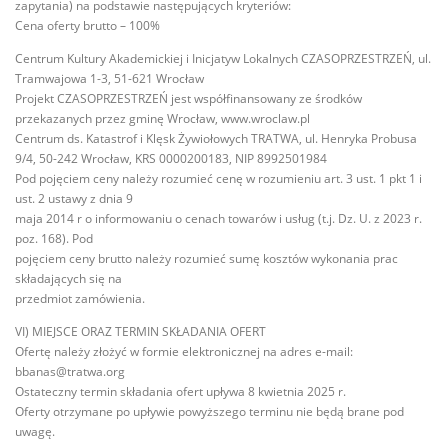
zapytania) na podstawie następujących kryteriów:
Cena oferty brutto – 100%
Centrum Kultury Akademickiej i Inicjatyw Lokalnych CZASOPRZESTRZEŃ, ul.
Tramwajowa 1-3, 51-621 Wrocław
Projekt CZASOPRZESTRZEŃ jest współfinansowany ze środków
przekazanych przez gminę Wrocław, www.wroclaw.pl
Centrum ds. Katastrof i Klęsk Żywiołowych TRATWA, ul. Henryka Probusa
9/4, 50-242 Wrocław, KRS 0000200183, NIP 8992501984
Pod pojęciem ceny należy rozumieć cenę w rozumieniu art. 3 ust. 1 pkt 1 i
ust. 2 ustawy z dnia 9
maja 2014 r o informowaniu o cenach towarów i usług (t.j. Dz. U. z 2023 r.
poz. 168). Pod
pojęciem ceny brutto należy rozumieć sumę kosztów wykonania prac
składających się na
przedmiot zamówienia.
VI) MIEJSCE ORAZ TERMIN SKŁADANIA OFERT
Ofertę należy złożyć w formie elektronicznej na adres e-mail:
bbanas@tratwa.org
Ostateczny termin składania ofert upływa 8 kwietnia 2025 r.
Oferty otrzymane po upływie powyższego terminu nie będą brane pod
uwagę.