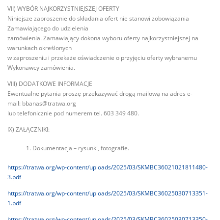
VII) WYBÓR NAJKORZYSTNIEJSZEJ OFERTY
Niniejsze zaproszenie do składania ofert nie stanowi zobowiązania
Zamawiającego do udzielenia
zamówienia. Zamawiający dokona wyboru oferty najkorzystniejszej na
warunkach określonych
w zaproszeniu i przekaże oświadczenie o przyjęciu oferty wybranemu
Wykonawcy zamówienia.
VIII) DODATKOWE INFORMACJE
Ewentualne pytania proszę przekazywać drogą mailową na adres e-
mail:
bbanas@tratwa.org
lub telefonicznie pod numerem tel. 603 349 480.
IX) ZAŁĄCZNIKI:
Dokumentacja – rysunki, fotografie.
https://tratwa.org/wp-content/uploads/2025/03/SKMBC36021021811480-
3.pdf
https://tratwa.org/wp-content/uploads/2025/03/SKMBC36025030713351-
1.pdf
https://tratwa.org/wp-content/uploads/2025/03/SKMBC36025030713350-