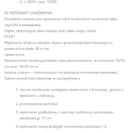
U. z 2024 r. poz. 1320).
III) PRZEDMIOT ZAMÓWIENIA
Przedmiot zadania jest wykonanie robót brukarskich na terenie byłej
zajezdni tramwajowej
Dąbie, obejmującej dwa rodzaje prac (dwa etapy robót):
ETAP I
Wykonanie bruku w obrębie skweru przed budynkiem biurowym o
powierzchni około 38 m kw.
nawierzchni.
Nawierzchnia: kostka granitowa cięta płomieniowana w rozmiarze 10/10
cm oraz 18/20 cm w
kolorze szarym – ciemnoszarym na podsypce cementowo-piaskowej.
Zakres przedmiotu obejmuje w szczególności:
ręczne rozebranie istniejącej nawierzchni z kruszywa , gruntu z
wywozem i utylizacją
przestawienie pomnika
wykonanie podbudowy z warstwy stabilizacji cementowo-
piaskowej gr 15 cm
wykonanie nowej podsypki cementowo piaskowej 1:3