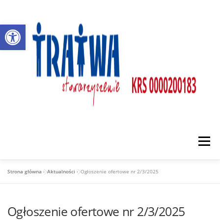
Przejdź
do
Otwórz pasek narzędzi
treści
Menu
Strona główna
»
Aktualności
»
Ogłoszenie ofertowe nr 2/3/2025
O NAS
DZIAŁALNOŚĆ
PARTNERZY
Ogłoszenie ofertowe nr 2/3/2025
AKTUALNOŚCI
KONTAKT