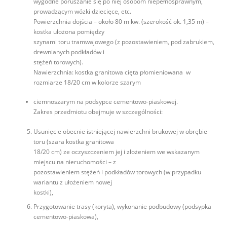
wygodne poruszanie się po niej osobom niepełnosprawnym,
prowadzącym wózki dziecięce, etc.
Powierzchnia dojścia – około 80 m kw. (szerokość ok. 1,35 m) –
kostka ułożona pomiędzy
szynami toru tramwajowego (z pozostawieniem, pod zabrukiem,
drewnianych podkładów i
stężeń torowych).
Nawierzchnia: kostka granitowa cięta płomieniowana w
rozmiarze 18/20 cm w kolorze szarym
ciemnoszarym na podsypce cementowo-piaskowej.
Zakres przedmiotu obejmuje w szczególności:
Usunięcie obecnie istniejącej nawierzchni brukowej w obrębie
toru (szara kostka granitowa
18/20 cm) ze oczyszczeniem jej i złożeniem we wskazanym
miejscu na nieruchomości – z
pozostawieniem stężeń i podkładów torowych (w przypadku
wariantu z ułożeniem nowej
kostki),
Przygotowanie trasy (koryta), wykonanie podbudowy (podsypka
cementowo-piaskowa),