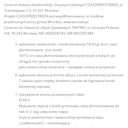
Centrum Kultury Akademickiej i Inicjatyw Lokalnych CZASOPRZESTRZEŃ, ul.
Tramwajowa 1-3, 51-621 Wrocław
Projekt CZASOPRZESTRZEŃ jest współfinansowany ze środków
przekazanych przez gminę Wrocław, www.wroclaw.pl
Centrum ds. Katastrof i Klęsk Żywiołowych TRATWA, ul. Henryka Probusa
9/4, 50-242 Wrocław, KRS 0000200183, NIP 8992501984
wykonanie nawierzchni z kostki kamiennej 18/20 gr 6cm cięta
płomieniowana oraz kostki
10/10 cm cięta płomieniowana (docinanie kostki w łukach po
okręgu) /na rysunku oznaczonej
jako nawierzchnia mineralna – nastąpiła zmiana w projekcie/
wykonanie obrzeży w formie obrysu z kostki kamiennej na betonie
7 zalanie spoin między kostkami zapraw do fugowania kostki
kamiennej zaprawą
Uprzątnięcie terenu prowadzonych robót.
ETAP II
Wykonanie dojścia z kostki granitowej ciętej płomieniowanej do
hali nr 2 (wg załączonej mapy).
Dojście powinno mieć nawierzchnię wyrównaną (typu
„szpilkostrada”) – umożliwiającą