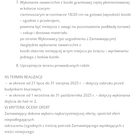
Wykonanie nawierzchni z kostki granitowej ciętej płomieniowanej
w kolorze szarym-
ciemnoszarym w rozmiarze 18/20 cm na gotowo (wysokość kostki
– zgodnie z przekrojem,
powinna być mniejsza z uwagi na pozostawione podkłady torowe)
– zakup i dostawa materiału
po stronie Wykonawcy (po uzgodnieniu z Zamawiającym)
/względnie wykonanie nawierzchni z
kostki obecnie istniejącej w tym miejscu po ścięciu – wyrównaniu
jednego z boków kostki.
Uprzątnięcie terenu prowadzonych robót.
IV) TERMIN REALIZACJI
– w okresie od 21 lipca do 31 sierpnia 2025 r. – dotyczy zabruku przed
budynkiem biurowym,
– w okresie od 1 września do 31 października 2025 r. – dotyczy wykonania
dojścia do hali nr 2.
V) KRYTERIA OCENY OFERT
Zamawiający dokona wyboru najkorzystniejszej oferty, spośród ofert
niepodlegających
odrzuceniu (zgodnych z treścią potrzeb Zamawiającego wynikających z
treści niniejszego