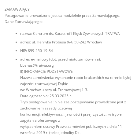
ZAMAWIAJĄCY
Postępowanie prowadzone jest samodzielnie przez Zamawiającego.
Dane Zamawiającego:
nazwa: Centrum ds. Katastrof i Klęsk Żywiołowych TRATWA
adres: ul. Henryka Probusa 9/4; 50-242 Wrocław
NIP: 899-250-19-84
adres e-mailowy (dot. przedmiotu zamówienia):
bbanas@tratwa.org
II) INFORMACJE PODSTAWOWE
Nazwa zamówienia: wykonanie robót brukarskich na terenie byłej
zajezdni tramwajowej Dąbie
we Wrocławiu przy ul. Tramwajowej 1-3.
Data ogłoszenia: 25.03.2025 r.
Tryb postępowania: niniejsze postępowanie prowadzone jest z
zachowaniem zasady uczciwej
konkurencji, efektywności, jawności i przejrzystości, w trybie
zapytania ofertowego z
wyłączeniem ustawy Prawo zamówień publicznych z dnia 11
września 2019 r. (tekst jednolity Dz.