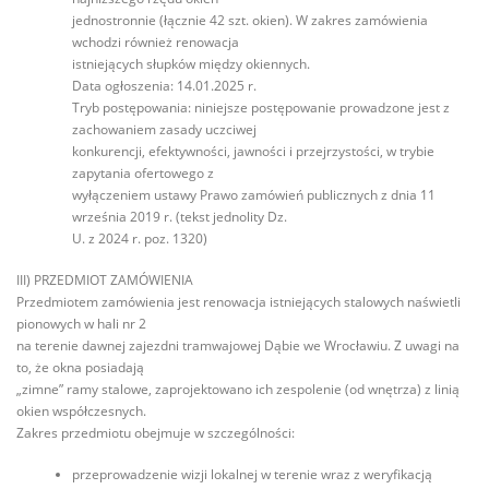
jednostronnie (łącznie 42 szt. okien). W zakres zamówienia
wchodzi również renowacja
istniejących słupków między okiennych.
Data ogłoszenia: 14.01.2025 r.
Tryb postępowania: niniejsze postępowanie prowadzone jest z
zachowaniem zasady uczciwej
konkurencji, efektywności, jawności i przejrzystości, w trybie
zapytania ofertowego z
wyłączeniem ustawy Prawo zamówień publicznych z dnia 11
września 2019 r. (tekst jednolity Dz.
U. z 2024 r. poz. 1320)
III) PRZEDMIOT ZAMÓWIENIA
Przedmiotem zamówienia jest renowacja istniejących stalowych naświetli
pionowych w hali nr 2
na terenie dawnej zajezdni tramwajowej Dąbie we Wrocławiu. Z uwagi na
to, że okna posiadają
„zimne” ramy stalowe, zaprojektowano ich zespolenie (od wnętrza) z linią
okien współczesnych.
Zakres przedmiotu obejmuje w szczególności:
przeprowadzenie wizji lokalnej w terenie wraz z weryfikacją