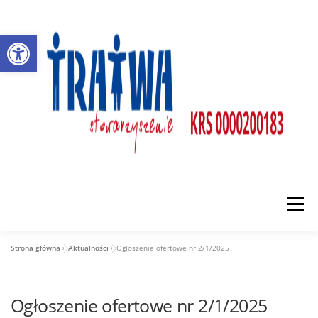
Przejdź
do
Otwórz pasek narzędzi
treści
Menu
Strona główna
»
Aktualności
»
Ogłoszenie ofertowe nr 2/1/2025
O NAS
DZIAŁALNOŚĆ
PARTNERZY
Ogłoszenie ofertowe nr 2/1/2025
AKTUALNOŚCI
KONTAKT