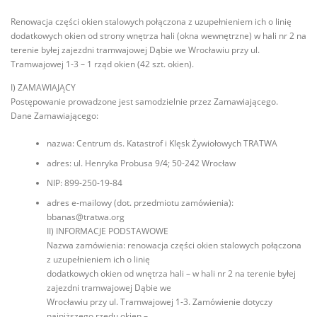
Renowacja części okien stalowych połączona z uzupełnieniem ich o linię
dodatkowych okien od strony wnętrza hali (okna wewnętrzne) w hali nr 2 na
terenie byłej zajezdni tramwajowej Dąbie we Wrocławiu przy ul.
Tramwajowej 1-3 – 1 rząd okien (42 szt. okien).
I) ZAMAWIAJĄCY
Postępowanie prowadzone jest samodzielnie przez Zamawiającego.
Dane Zamawiającego:
nazwa: Centrum ds. Katastrof i Klęsk Żywiołowych TRATWA
adres: ul. Henryka Probusa 9/4; 50-242 Wrocław
NIP: 899-250-19-84
adres e-mailowy (dot. przedmiotu zamówienia):
bbanas@tratwa.org
II) INFORMACJE PODSTAWOWE
Nazwa zamówienia: renowacja części okien stalowych połączona
z uzupełnieniem ich o linię
dodatkowych okien od wnętrza hali – w hali nr 2 na terenie byłej
zajezdni tramwajowej Dąbie we
Wrocławiu przy ul. Tramwajowej 1-3. Zamówienie dotyczy
najniższego rzędu okien –