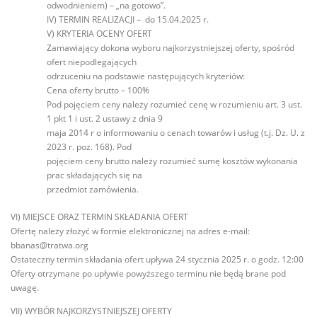
odwodnieniem) – „na gotowo”.
IV) TERMIN REALIZACJI – do 15.04.2025 r.
V) KRYTERIA OCENY OFERT
Zamawiający dokona wyboru najkorzystniejszej oferty, spośród
ofert niepodlegających
odrzuceniu na podstawie następujących kryteriów:
Cena oferty brutto – 100%
Pod pojęciem ceny należy rozumieć cenę w rozumieniu art. 3 ust.
1 pkt 1 i ust. 2 ustawy z dnia 9
maja 2014 r o informowaniu o cenach towarów i usług (t.j. Dz. U. z
2023 r. poz. 168). Pod
pojęciem ceny brutto należy rozumieć sumę kosztów wykonania
prac składających się na
przedmiot zamówienia.
VI) MIEJSCE ORAZ TERMIN SKŁADANIA OFERT
Ofertę należy złożyć w formie elektronicznej na adres e-mail:
bbanas@tratwa.org
Ostateczny termin składania ofert upływa 24 stycznia 2025 r. o godz. 12:00
Oferty otrzymane po upływie powyższego terminu nie będą brane pod
uwagę.
VII) WYBÓR NAJKORZYSTNIEJSZEJ OFERTY