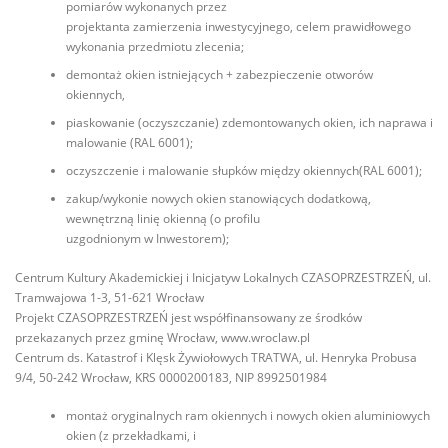
pomiarów wykonanych przez
projektanta zamierzenia inwestycyjnego, celem prawidłowego
wykonania przedmiotu zlecenia;
demontaż okien istniejących + zabezpieczenie otworów
okiennych,
piaskowanie (oczyszczanie) zdemontowanych okien, ich naprawa i
malowanie (RAL 6001);
oczyszczenie i malowanie słupków między okiennych(RAL 6001);
zakup/wykonie nowych okien stanowiących dodatkową,
wewnętrzną linię okienną (o profilu
uzgodnionym w Inwestorem);
Centrum Kultury Akademickiej i Inicjatyw Lokalnych CZASOPRZESTRZEŃ, ul.
Tramwajowa 1-3, 51-621 Wrocław
Projekt CZASOPRZESTRZEŃ jest współfinansowany ze środków
przekazanych przez gminę Wrocław, www.wroclaw.pl
Centrum ds. Katastrof i Klęsk Żywiołowych TRATWA, ul. Henryka Probusa
9/4, 50-242 Wrocław, KRS 0000200183, NIP 8992501984
montaż oryginalnych ram okiennych i nowych okien aluminiowych
okien (z przekładkami, i