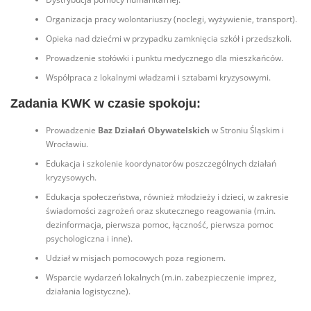
Organizacja pracy wolontariuszy (noclegi, wyżywienie, transport).
Opieka nad dziećmi w przypadku zamknięcia szkół i przedszkoli.
Prowadzenie stołówki i punktu medycznego dla mieszkańców.
Współpraca z lokalnymi władzami i sztabami kryzysowymi.
Zadania KWK w czasie spokoju:
Prowadzenie
Baz Działań Obywatelskich
w Stroniu Śląskim i
Wrocławiu.
Edukacja i szkolenie koordynatorów poszczególnych działań
kryzysowych.
Edukacja społeczeństwa, również młodzieży i dzieci, w zakresie
świadomości zagrożeń oraz skutecznego reagowania (m.in.
dezinformacja, pierwsza pomoc, łączność, pierwsza pomoc
psychologiczna i inne).
Udział w misjach pomocowych poza regionem.
Wsparcie wydarzeń lokalnych (m.in. zabezpieczenie imprez,
działania logistyczne).