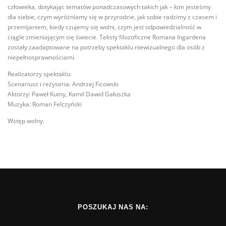
człowieka, dotykając tematów ponadczasowych takich jak – kim jesteśmy
dla siebie, czym wyróżniamy się w przyrodzie, jak sobie radzimy z czasem i
przemijaniem, kiedy czujemy się wolni, czym jest odpowiedzialność w
ciągle zmieniającym się świecie. Teksty filozoficzne Romana Ingardena
zostały zaadaptowane na potrzeby spektaklu niewizualnego dla osób z
niepełnosprawnościami.
Realizatorzy spektaklu:
Scenariusz i reżyseria: Andrzej Ficowski
Aktorzy: Paweł Kutny, Kamil Dawid Gałuszka
Muzyka: Roman Felczyński
Wstęp wolny.
POSZUKAJ NAS NA: