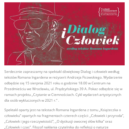
Serdecznie zapraszamy na spektakl dźwiękowy Dialog i człowiek według
tekstów Romana Ingardena w reżyserii Andrzeja Ficowskiego. Wydarzenie
odbędzie się 15 sierpnia 2021 roku o godzinie 18.00 w Centrum na
Przedmieściu we Wrocławiu, ul. Prądzyńskiego 39 A. Pokaz odbędzie się w
ramach projektu „Czytanie w Ciemnościach. Cykl wydarzeń artystycznych
dla osób wykluczonych w 2021 r.” .
Spektakl oparty jest na tekstach Romana Ingardena z tomu „Książeczka o
człowieku” opartych na fragmentach czterech części: „Człowiek i przyroda”,
„Człowiek i jego rzeczywistość”, „O dyskusji owocnej słów kilka” oraz
„Człowiek i czas”. Filozof nakłania czytelnika do refleksji o naturze