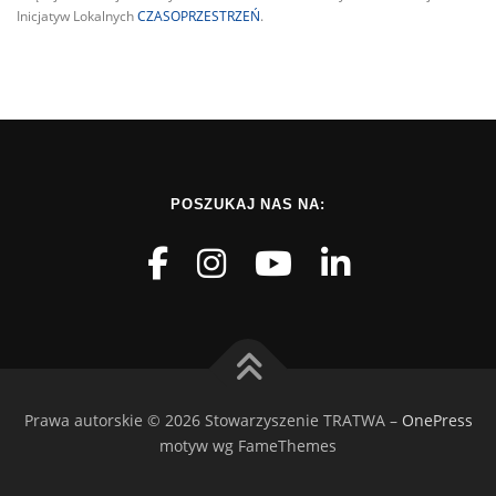
Inicjatyw Lokalnych
CZASOPRZESTRZEŃ
.
POSZUKAJ NAS NA:
Prawa autorskie © 2026 Stowarzyszenie TRATWA
–
OnePress
motyw wg FameThemes