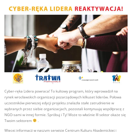
Cyber-ręka Lidera powraca! To kultowy program, który wprowadził na
rynek wrocławskich organizacji pozarządowych kilkuset liderów. Połowa
uczestników pierwszej edycji projektu znalazła stałe zatrudnienie w
wybranych przez siebie organizacjach, pozostali kontynuują współpracę z
NGO-sami w innej formie. Spróbuj i Ty! Może to właśnie III sektor okaże się
Twoim sektorem
.
Więcej informacji w naszym serwisie Centrum Kultury Akademickiej i