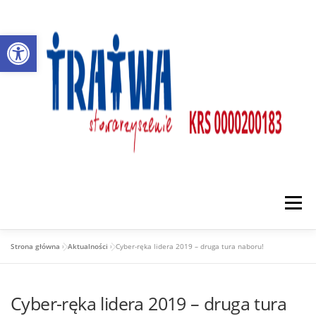
Przejdź
do
Otwórz pasek narzędzi
treści
Menu
Strona główna
»
Aktualności
»
Cyber-ręka lidera 2019 – druga tura naboru!
O NAS
DZIAŁALNOŚĆ
PARTNERZY
Cyber-ręka lidera 2019 – druga tura
AKTUALNOŚCI
KONTAKT