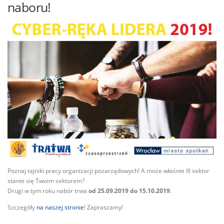
naboru!
Poznaj tajniki pracy organizacji pozarządowych! A może właśnie III sektor
stanie się Twoim sektorem?
Drugi w tym roku nabór trwa
od 25.09.2019 do 15.10.2019
.
Szczegóły
na naszej stronie
! Zapraszamy!