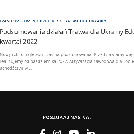
CZASOPRZESTRZEŃ
/
PROJEKTY
/
TRATWA DLA UKRAINY
Podsumowanie działań Tratwa dla Ukrainy Eduka
kwartał 2022
Nowy rok to najlepszy czas na podsumowania. Przedstawiamy więc ki
realizujemy od października 2022. Aktywizacja zawodowa dla kob
uchodźczyń w …
POSZUKAJ NAS NA: