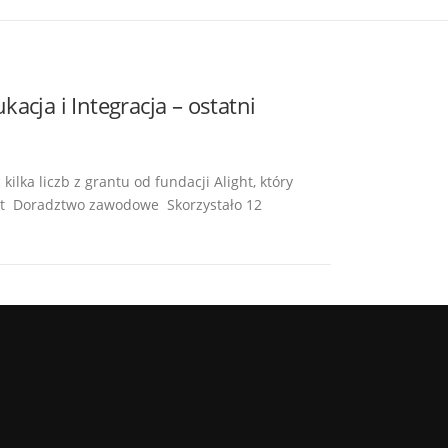
cja i Integracja – ostatni
lka liczb z grantu od fundacji Alight, który
iet Doradztwo zawodowe Skorzystało 12